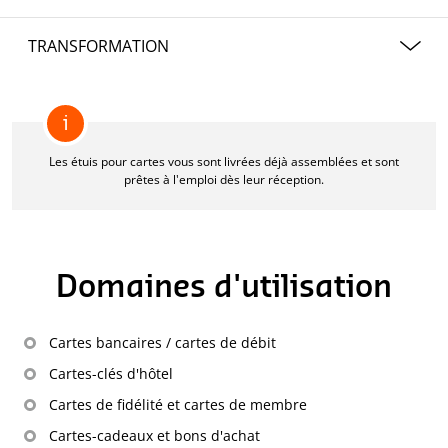
4/0 quadrichromie
250 g/m²
TRANSFORMATION
Carton chromosulfat
Les étuis pour cartes sont livrés déjà collés.
i
Les étuis pour cartes vous sont livrées déjà assemblées et sont
prêtes à l'emploi dès leur réception.
Domaines d'utilisation
Cartes bancaires / cartes de débit
Cartes-clés d'hôtel
Cartes de fidélité et cartes de membre
Cartes-cadeaux et bons d'achat