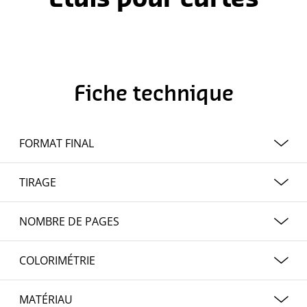
Fiche technique
FORMAT FINAL
9 x 6 cm
TIRAGE
De 100 à 5 000 exemplaires
NOMBRE DE PAGES
1
COLORIMÉTRIE
1/0 quadrichromie
MATÉRIAU