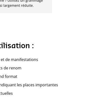
rine ? Utilisez un grammage
si largement réduite.
lisation :
et de manifestations
ts de renom
and format
ndiquant les places importantes
ctuelles