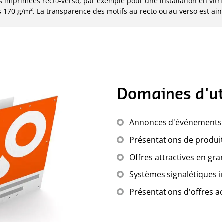
s imprimées recto-verso, par exemple pour une installation en vit
t
 170 g/m². La transparence des motifs au recto ou au verso est ain
Domaines d'uti
Annonces d'événements 
Présentations de produi
Offres attractives en gr
Systèmes signalétiques i
Présentations d'offres a