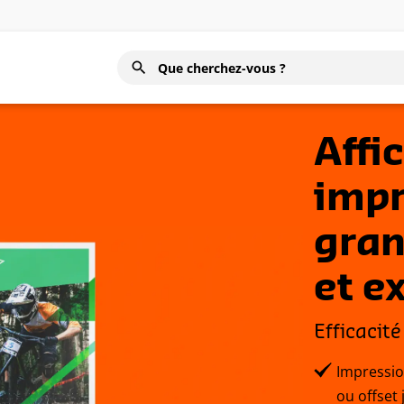
Affi
impr
gran
et e
Efficacit
Impressio
ou offset 