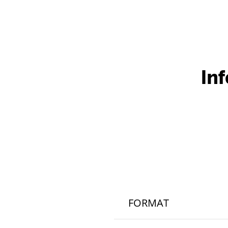
Item
1
of
3
In
FORMAT