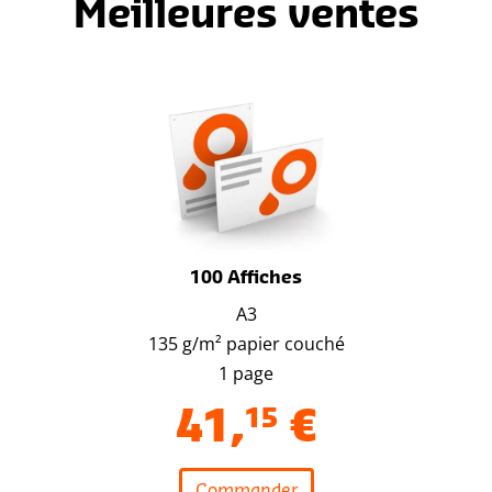
Meilleures ventes
100 Affiches
A3
135 g/m² papier couché
1 page
41
,
15
€
Commander