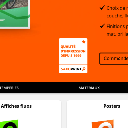
Choix de m
couché, fl
Finitions 
mat, brill
Commande
NTEMPÉRIES
MATÉRIAUX
Affiches fluos
Posters