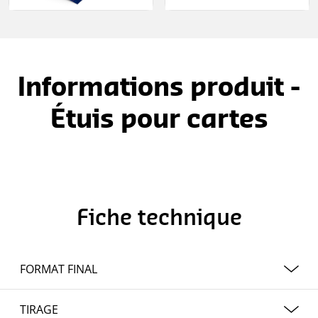
Informations produit -
Étuis pour cartes
Fiche technique
FORMAT FINAL
22 x 11 cm
TIRAGE