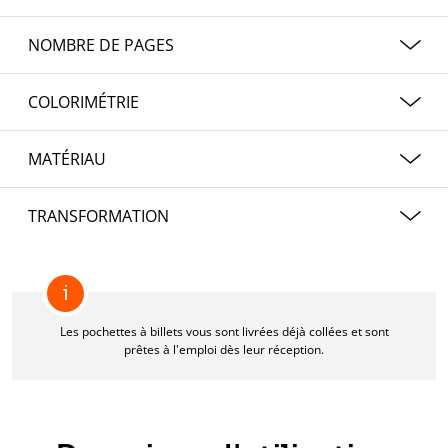
De 100 à 5 000 exemplaires
NOMBRE DE PAGES
1
COLORIMÉTRIE
1/0 quadrichromie
MATÉRIAU
4/0 quadrichromie
250 g/m²
TRANSFORMATION
Carton chromosulfat
Les pochettes pour billets sont livrés déjà collés.
i
Les pochettes à billets vous sont livrées déjà collées et sont
prêtes à l'emploi dès leur réception.