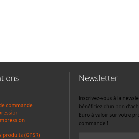
tions
Newsletter
Inscrivez-vous à la newsle
 de commande
bénéficiez d'un bon d'ach
pression
Euro à valoir sur votre p
impression
commande !
s produits (GPSR)