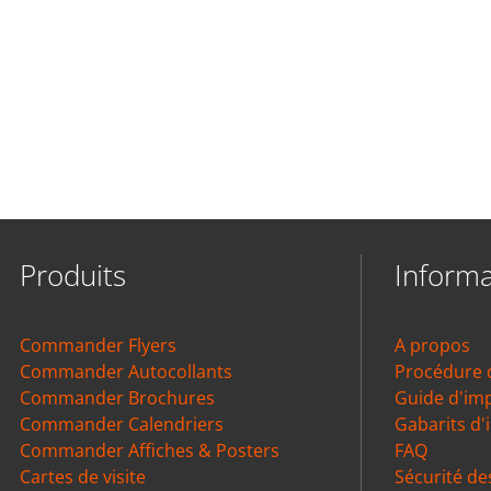
Produits
Informa
Commander Flyers
A propos
Commander Autocollants
Procédure
Commander Brochures
Guide d'im
Commander Calendriers
Gabarits d'
Commander Affiches & Posters
FAQ
Cartes de visite
Sécurité de