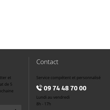
Contact
tter et
Service compétent et personnalisé
at de 5
09 74 48 70 00
rochaine
Lundi au vendredi
8h - 17h