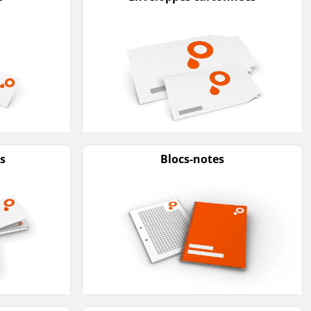
s
Blocs-notes