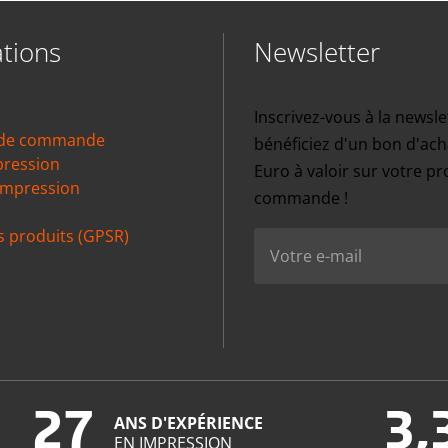
tions
Newsletter
Inscrivez-vous à la newsle
 de commande
bénéficiez d'un bon d'ach
pression
Euro à valoir sur votre p
impression
commande !
s produits (GPSR)
27
3,
ANS D'EXPÉRIENCE
EN IMPRESSION