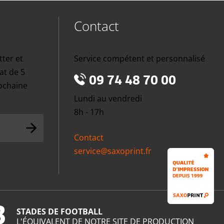
Contact
tter et
Service compétent et personnalisé
at de 5
09 74 48 70 00
rochaine
Lundi au vendredi
8h - 17h
Contact
service@saxoprint.fr
3
STADES DE FOOTBALL
L'ÉQUIVALENT DE NOTRE SITE DE PRODUCTION