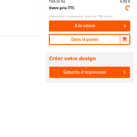
TVA (0 %)
0,00 €
Votre prix TTC
impression, traitement, envoi et TVA inclus.
A la caisse
Dans le panier
Créer votre design
Gabarits d'impression