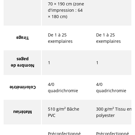
70 × 190 cm (zone
d'impression : 64
× 180 cm)
De 1 à 25
De 1 à 25
Tirage
exemplaires
exemplaires
pages
1
1
Nombre de
4/0
4/0
Colorimétrie
quadrichromie
quadrichromie
510 g/m² Bâche
300 g/m² Tissu en
Matériau
PVC
polyester
Préconfectionné
Préconfectionné