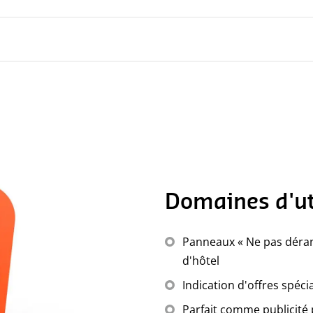
mat
t | brillant
Domaines d'ut
Panneaux « Ne pas déran
d'hôtel
Indication d'offres spéci
Parfait comme publicité 