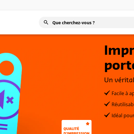
Impr
port
Un vérita
Facile à a
Réutilisab
Idéal pou