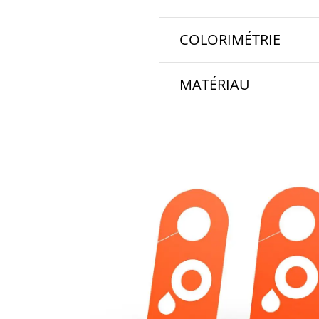
1 | 2
COLORIMÉTRIE
4/0 | 4/4 quadrichromie
MATÉRIAU
250 g/m² Papier couché 
300 g/m² Papier couché ma