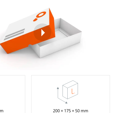
mm
200 × 175 × 50 mm