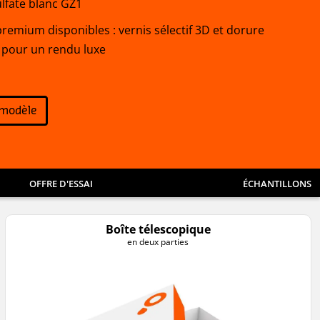
fate blanc GZ1
premium disponibles : vernis sélectif 3D et dorure
 pour un rendu luxe
 modèle
OFFRE D'ESSAI
ÉCHANTILLONS
Boîte télescopique
en deux parties