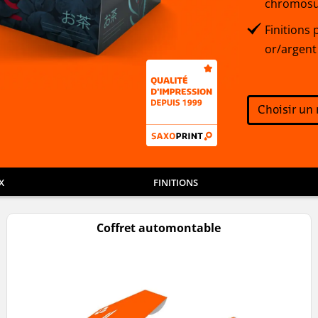
chromosul
Finitions 
or/argent
Choisir un
X
FINITIONS
Coffret automontable