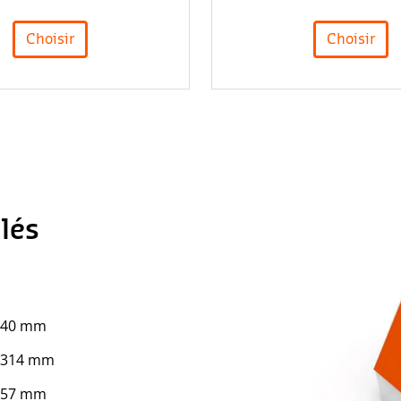
Choisir
Choisir
llés
640 mm
 314 mm
157 mm