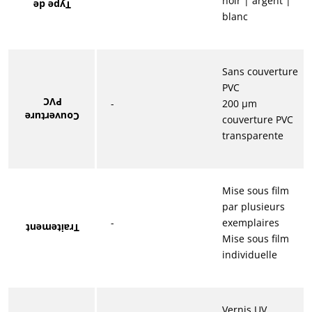
noir | argent |
Type de
blanc
Sans couverture
PVC
PVC
-
200 μm
Couverture
couverture PVC
transparente
Mise sous film
par plusieurs
-
exemplaires
Traitement
Mise sous film
individuelle
Vernis UV