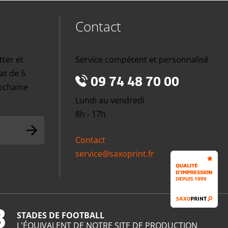
Contact
tter et
Service compétent et personnalisé
at de 5
09 74 48 70 00
rochaine
Lundi au vendredi
8h - 17h
Contact
service@saxoprint.fr
3
STADES DE FOOTBALL
L'ÉQUIVALENT DE NOTRE SITE DE PRODUCTION