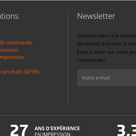
tions
Newsletter
Inscrivez-vous à la newsle
 de commande
bénéficiez d'un bon d'ach
pression
Euro à valoir sur votre p
impression
commande !
s produits (GPSR)
27
3,
ANS D'EXPÉRIENCE
EN IMPRESSION