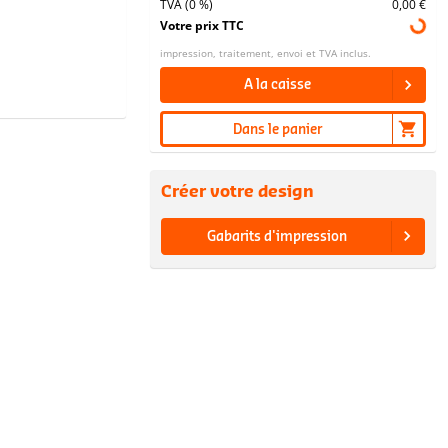
TVA (0 %)
0,00 €
Votre prix TTC
impression, traitement, envoi et TVA inclus.
A la caisse
Dans le panier
Créer votre design
Gabarits d'impression