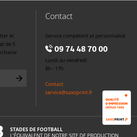
Contact
tter et
Service compétent et personnalisé
at de 5
09 74 48 70 00
rochaine
Lundi au vendredi
8h - 17h
Contact
service@saxoprint.fr
3
STADES DE FOOTBALL
L'ÉQUIVALENT DE NOTRE SITE DE PRODUCTION