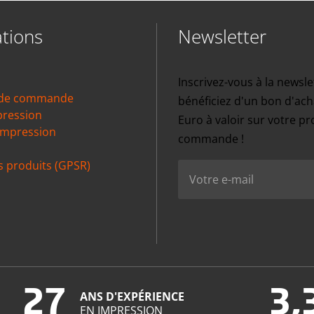
tions
Newsletter
Inscrivez-vous à la newsle
 de commande
bénéficiez d'un bon d'ach
pression
Euro à valoir sur votre p
impression
commande !
s produits (GPSR)
27
3,
ANS D'EXPÉRIENCE
EN IMPRESSION