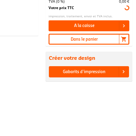
TVA (0 %)
0,00 €
Votre prix TTC
impression, traitement, envoi et TVA inclus.
A la caisse
Dans le panier
Créer votre design
Gabarits d'impression